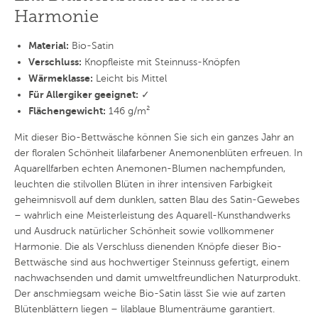
Harmonie
Material:
Bio-Satin
Verschluss:
Knopfleiste mit Steinnuss-Knöpfen
Wärmeklasse:
Leicht bis Mittel
Für Allergiker geeignet:
✓
Flächengewicht:
146 g/m²
Mit dieser Bio-Bettwäsche können Sie sich ein ganzes Jahr an
der floralen Schönheit lilafarbener Anemonenblüten erfreuen. In
Aquarellfarben echten Anemonen-Blumen nachempfunden,
leuchten die stilvollen Blüten in ihrer intensiven Farbigkeit
geheimnisvoll auf dem dunklen, satten Blau des Satin-Gewebes
– wahrlich eine Meisterleistung des Aquarell-Kunsthandwerks
und Ausdruck natürlicher Schönheit sowie vollkommener
Harmonie. Die als Verschluss dienenden Knöpfe dieser Bio-
Bettwäsche sind aus hochwertiger Steinnuss gefertigt, einem
nachwachsenden und damit umweltfreundlichen Naturprodukt.
Der anschmiegsam weiche Bio-Satin lässt Sie wie auf zarten
Blütenblättern liegen – lilablaue Blumenträume garantiert.