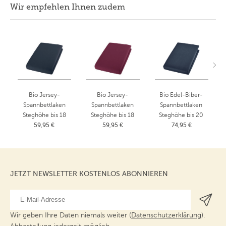
Wir empfehlen Ihnen zudem
Bio Jersey-
Bio Jersey-
Bio Edel-Biber-
Spannbettlaken
Spannbettlaken
Spannbettlaken
Steghöhe bis 18
Steghöhe bis 18
Steghöhe bis 20
59,95 €
cm
59,95 €
cm
74,95 €
cm
Azurblau
Helle Beere
Azurblau
90x190 - 100x200
90x190 - 100x200
90x200 cm
cm
cm
JETZT NEWSLETTER KOSTENLOS ABONNIEREN
Wir geben Ihre Daten niemals weiter (
Datenschutzerklärung
).