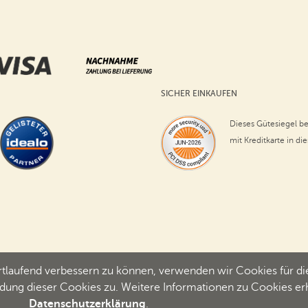
SICHER EINKAUFEN
Dieses Gütesiegel be
mit Kreditkarte in di
ortlaufend verbessern zu können, verwenden wir Cookies für d
ung dieser Cookies zu. Weitere Informationen zu Cookies erha
Datenschutzerklärung
.