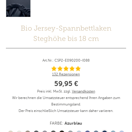
Bio Jersey-Spannbettlaken
Steghöhe bis 18 cm
Art.Nr.: CSP2-E090200-I088
132 Rezensionen
59,95 €
Preis inkl. MwSt. zzgl.
Versandkosten
Wir berechnen die Umsatzsteuer entsprechend Ihren Angaben zum
Bestimmungsland.
Der Preis einschließlich Umsatzsteuer kann daher variieren.
Azurblau
FARBE: