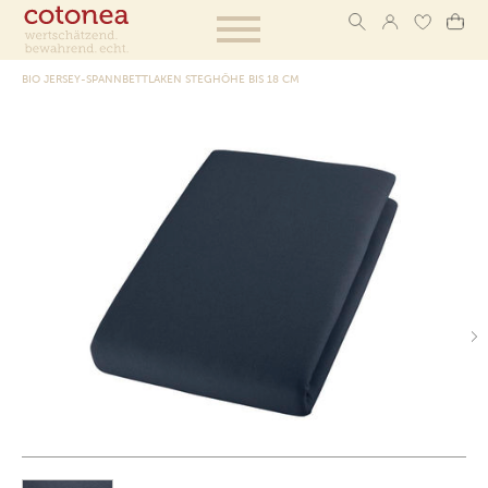
BIO JERSEY-SPANNBETTLAKEN STEGHÖHE BIS 18 CM