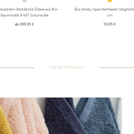
reszeiten-Bettdecke Dilana aus Bio-
Bio Jersey-Spannbettlaken Steghöhe
Baumwolle & kbT Schurwolle
cm
ab 269.95 €
59,95 €
FÜR SIE EMPFOHLEN