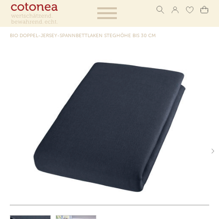
BIO DOPPEL-JERSEY-SPANNBETTLAKEN STEGHÖHE BIS 30 CM