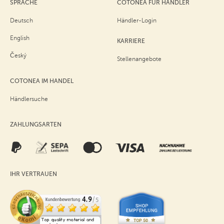
SPRACHE
COTONEA FÜR HÄNDLER
Deutsch
Händler-Login
English
KARRIERE
Český
Stellenangebote
COTONEA IM HANDEL
Händlersuche
ZAHLUNGSARTEN
IHR VERTRAUEN