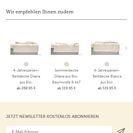
Wir empfehlen Ihnen zudem
4-Jahreszeiten-
Sommerdecke
4-Jahreszeiten-
Bettdecke Dilana
Dilana aus Bio-
Bettdecke Bianca
aus Bio-
Baumwolle & kbT
aus Bio-
Baumwolle & kbT
ab 269.95 €
ab 119.95 €
Schurwolle
ab 519.95 €
Baumwolle
Schurwolle
JETZT NEWSLETTER KOSTENLOS ABONNIEREN