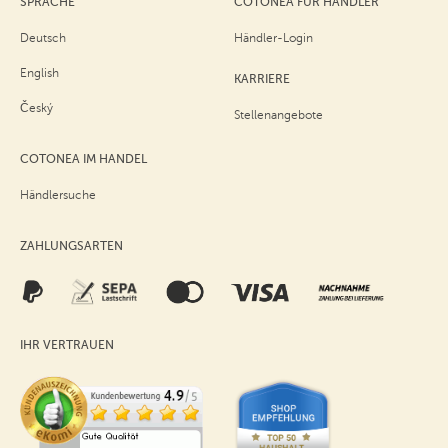
SPRACHE
COTONEA FÜR HÄNDLER
Deutsch
Händler-Login
English
KARRIERE
Český
Stellenangebote
COTONEA IM HANDEL
Händlersuche
ZAHLUNGSARTEN
IHR VERTRAUEN