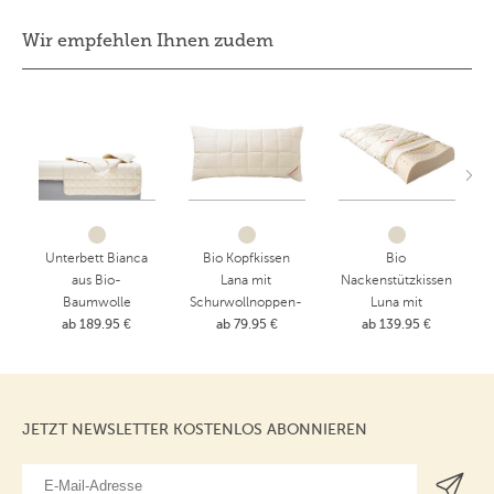
Wir empfehlen Ihnen zudem
Unterbett Bianca
Bio Kopfkissen
Bio
aus Bio-
Lana mit
Nackenstützkissen
Baumwolle
Schurwollnoppen-
Luna mit
ab 189.95 €
ab 79.95 €
Füllung &
Naturlatexkern &
ab 139.95 €
Baumwollhülle
Baumwollhülle
JETZT NEWSLETTER KOSTENLOS ABONNIEREN