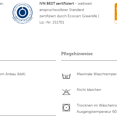
IVN BEST zertifiziert
ir,
- weltweit
anspruchsvollster Standard
zertifiziert durch Ecocert Greenlife |
Liz.-Nr. 151701
Pflegehinweise
hem Anbau (kbA)
Maximale Waschtempera
Nicht bleichen
Trocknen im Wäschetroc
Ausgangstemperatur 60