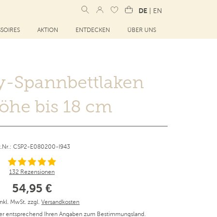
DE
|
EN
SOIRES
AKTION
ENTDECKEN
ÜBER UNS
ey-Spannbettlaken
öhe bis 18 cm
t.Nr.: CSP2-E080200-I943
132 Rezensionen
54,95 €
inkl. MwSt. zzgl.
Versandkosten
er entsprechend Ihren Angaben zum Bestimmungsland.