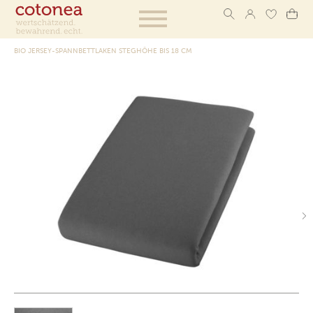
BIO JERSEY-SPANNBETTLAKEN STEGHÖHE BIS 18 CM