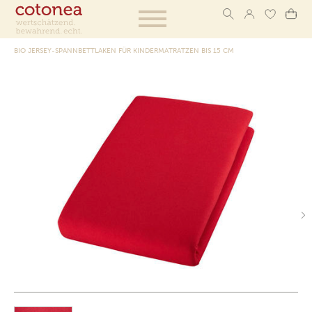
BIO JERSEY-SPANNBETTLAKEN FÜR KINDERMATRATZEN BIS 15 CM