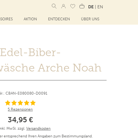
DE
|
EN
SOIRES
AKTION
ENTDECKEN
ÜBER UNS
 Edel-Biber-
wäsche Arche Noah
.Nr.: CBAN-E080080-D0091
5 Rezensionen
34,95 €
inkl. MwSt. zzgl.
Versandkosten
er entsprechend Ihren Angaben zum Bestimmungsland.