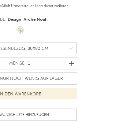
ießlich Umsatzsteuer kann daher variieren.
Design: Arche Noah
RBE:
MENGE
MENGE:
UR NOCH WENIG AUF LAGER
 WUNSCHLISTE HINZUFÜGEN