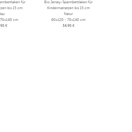
annbettlaken für
Bio Jersey-Spannbettlaken für
tzen bis 15 cm
Kindermatratzen bis 15 cm
lau
Natur
 70x140 cm
60x120 - 70x140 cm
,95 €
34,95 €