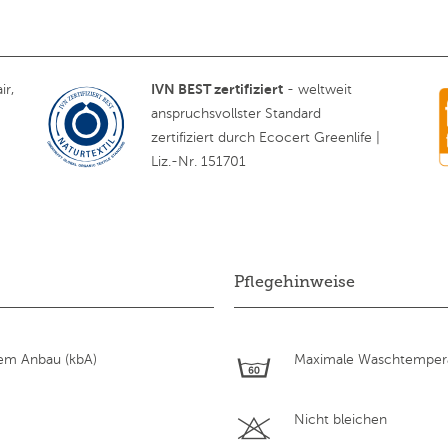
IVN BEST zertifiziert
ir,
- weltweit
anspruchsvollster Standard
zertifiziert durch Ecocert Greenlife |
Liz.-Nr. 151701
Pflegehinweise
hem Anbau (kbA)
Maximale Waschtempera
Nicht bleichen