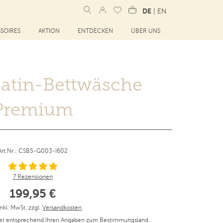
DE
|
EN
SOIRES
AKTION
ENTDECKEN
ÜBER UNS
satin-Bettwäsche
Premium
Art.Nr.: CSB5-G003-I602
7 Rezensionen
199,95 €
inkl. MwSt. zzgl.
Versandkosten
er entsprechend Ihren Angaben zum Bestimmungsland.