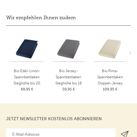
Wir empfehlen Ihnen zudem
Bio Edel-Linon-
Bio Jersey-
Bio Pima-
Spannbettlaken
Spannbettlaken
Spannbettlaken
Steghöhe bis 20
Steghöhe bis 18
Doppel-Jersey
69,95 €
cm
59,95 €
cm
Premium Steghöhe
109,95 €
Azurblau
Platin
bis 25 cm
90x200 cm
90x190 - 100x200
Natur
cm
90x190 - 100x200
cm | Steghöhe: 25
JETZT NEWSLETTER KOSTENLOS ABONNIEREN
cm