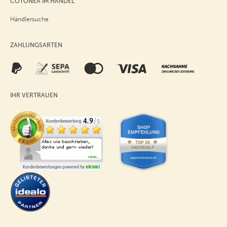
COTONEA IM HANDEL
Händlersuche
ZAHLUNGSARTEN
IHR VERTRAUEN