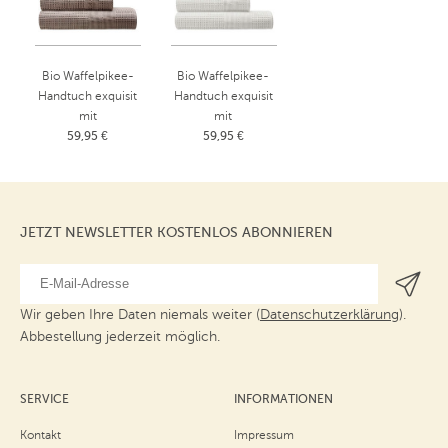
Bio Waffelpikee-
Bio Waffelpikee-
Handtuch exquisit
Handtuch exquisit
mit
mit
Schmuckbordüre
59,95 €
Schmuckbordüre
59,95 €
Leinen
Weiß ohne opt.
Duschtuch:
Aufheller
70x140 cm
Duschtuch:
70x140 cm
JETZT NEWSLETTER KOSTENLOS ABONNIEREN
Wir geben Ihre Daten niemals weiter (
Datenschutzerklärung
).
Abbestellung jederzeit möglich.
SERVICE
INFORMATIONEN
Kontakt
Impressum