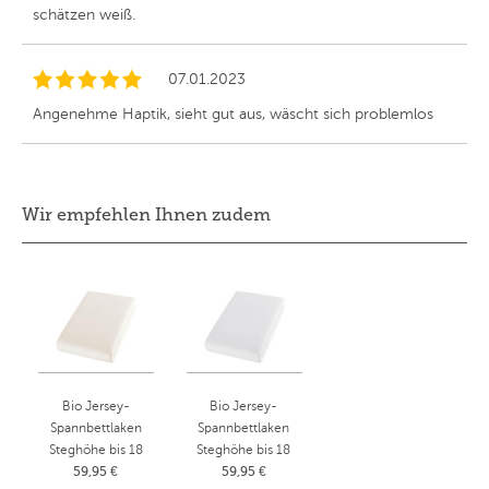
schätzen weiß.
07.01.2023
Angenehme Haptik, sieht gut aus, wäscht sich problemlos
Wir empfehlen Ihnen zudem
Bio Jersey-
Bio Jersey-
Spannbettlaken
Spannbettlaken
Steghöhe bis 18
Steghöhe bis 18
59,95 €
cm
59,95 €
cm