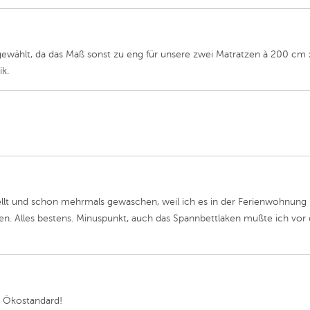
wählt, da das Maß sonst zu eng für unsere zwei Matratzen à 200 cm x
ik.
llt und schon mehrmals gewaschen, weil ich es in der Ferienwohnung nut
hen. Alles bestens. Minuspunkt, auch das Spannbettlaken mußte ich v
d Ökostandard!