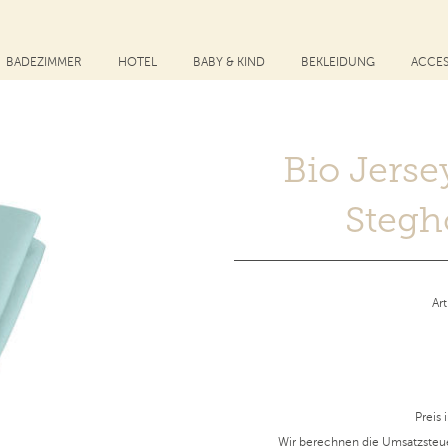
BADEZIMMER
HOTEL
BABY & KIND
BEKLEIDUNG
ACCES
Bio Jers
Stegh
Ar
Preis 
Wir berechnen die Umsatzsteu