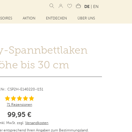
DE
|
EN
SOIRES
AKTION
ENTDECKEN
ÜBER UNS
ey-Spannbettlaken
öhe bis 30 cm
t.Nr.: CSP2H-E140220-I151
71 Rezensionen
99,95 €
inkl. MwSt. zzgl.
Versandkosten
er entsprechend Ihren Angaben zum Bestimmungsland.