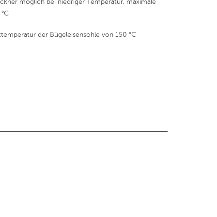
kner möglich bei niedriger Temperatur, maximale
 °C
ttemperatur der Bügeleisensohle von 150 °C