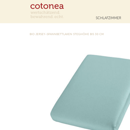
SCHLAFZIMMER
BIO JERSEY-SPANNBETTLAKEN STEGHÖHE BIS 30 CM