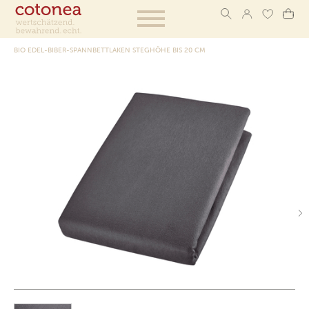
BIO EDEL-BIBER-SPANNBETTLAKEN STEGHÖHE BIS 20 CM