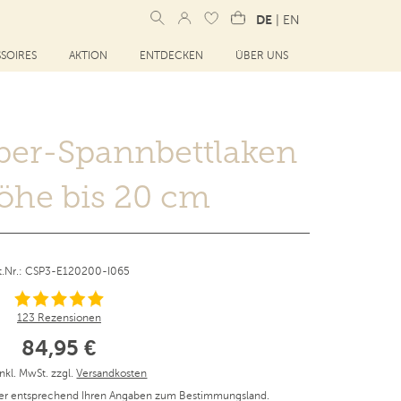
DE
|
EN
SOIRES
AKTION
ENTDECKEN
ÜBER UNS
iber-Spannbettlaken
öhe bis 20 cm
t.Nr.: CSP3-E120200-I065
123 Rezensionen
84,95 €
inkl. MwSt. zzgl.
Versandkosten
er entsprechend Ihren Angaben zum Bestimmungsland.