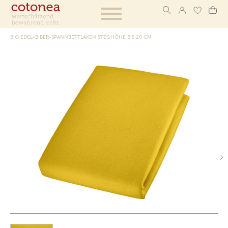
BIO EDEL-BIBER-SPANNBETTLAKEN STEGHÖHE BIS 20 CM