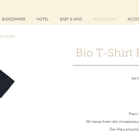
BADEZIMMER
HOTEL
BABY & KIND
BEKLEIDUNG
ACCES
ÜR KINDER
Bio T-Shirt
Art
Preis 
Wir berechnen die Umsatzsteu
Der Preis einschl