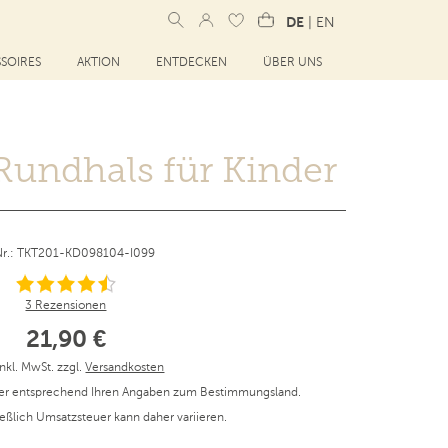
DE
|
EN
SOIRES
AKTION
ENTDECKEN
ÜBER UNS
 Rundhals für Kinder
.Nr.: TKT201-KD098104-I099
3 Rezensionen
21,90 €
inkl. MwSt. zzgl.
Versandkosten
er entsprechend Ihren Angaben zum Bestimmungsland.
ießlich Umsatzsteuer kann daher variieren.