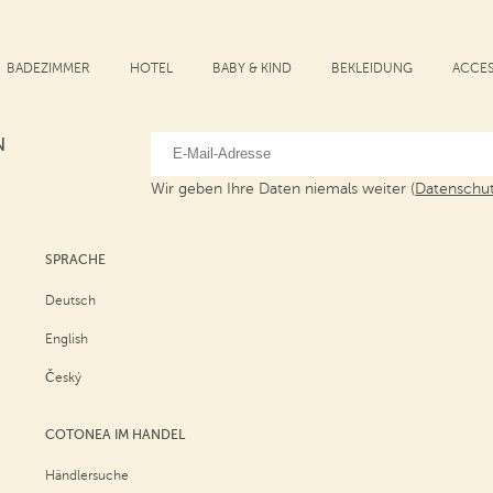
BADEZIMMER
HOTEL
BABY & KIND
BEKLEIDUNG
ACCES
N
Wir geben Ihre Daten niemals weiter (
Datenschut
SPRACHE
Deutsch
English
Český
COTONEA IM HANDEL
Händlersuche