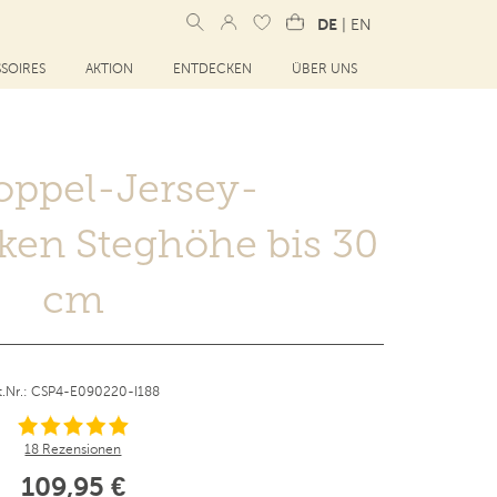
DE
|
EN
SOIRES
AKTION
ENTDECKEN
ÜBER UNS
oppel-Jersey-
ken Steghöhe bis 30
cm
t.Nr.: CSP4-E090220-I188
18 Rezensionen
109,95 €