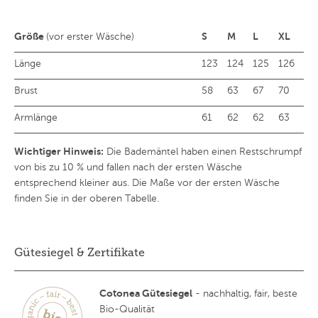
Größe
S
M
L
XL
(vor erster Wäsche)
Länge
123
124
125
126
Brust
58
63
67
70
Armlänge
61
62
62
63
Wichtiger Hinweis:
Die Bademäntel haben einen Restschrumpf
von bis zu 10 % und fallen nach der ersten Wäsche
entsprechend kleiner aus. Die Maße vor der ersten Wäsche
finden Sie in der oberen Tabelle.
Gütesiegel & Zertifikate
Cotonea Gütesiegel
- nachhaltig, fair, beste
Bio-Qualität