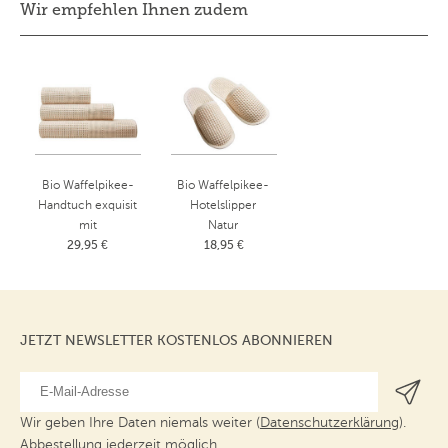
Wir empfehlen Ihnen zudem
Bio Waffelpikee-
Bio Waffelpikee-
Handtuch exquisit
Hotelslipper
mit
Natur
Schmuckbordüre
29,95 €
S (37-39)
18,95 €
Natur
Handtuch: 50x100
cm
JETZT NEWSLETTER KOSTENLOS ABONNIEREN
Wir geben Ihre Daten niemals weiter (
Datenschutzerklärung
).
Abbestellung jederzeit möglich.