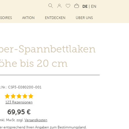
DE
|
EN
SOIRES
AKTION
ENTDECKEN
ÜBER UNS
iber-Spannbettlaken
öhe bis 20 cm
rt.Nr.: CSP3-E080200-001
123 Rezensionen
69,95 €
inkl. MwSt. zzgl.
Versandkosten
er entsprechend Ihren Angaben zum Bestimmungsland.