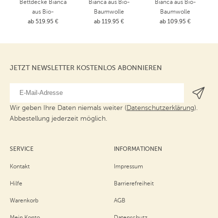
Bettdecke Bianca
Bianca aus Bio-
Bianca aus Bio-
aus Bio-
Baumwolle
Baumwolle
ab 519.95 €
Baumwolle
ab 119.95 €
ab 109.95 €
JETZT NEWSLETTER KOSTENLOS ABONNIEREN
Wir geben Ihre Daten niemals weiter (
Datenschutzerklärung
).
Abbestellung jederzeit möglich.
SERVICE
INFORMATIONEN
Kontakt
Impressum
Hilfe
Barrierefreiheit
Warenkorb
AGB
Mein Konto
Datenschutz