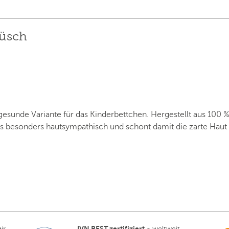
lüsch
gesunde Variante für das Kinderbettchen. Hergestellt aus 100
ist es besonders hautsympathisch und schont damit die zarte H
IVN BEST zertifiziert
ir,
- weltweit