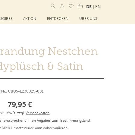
DE
|
EN
SOIRES
AKTION
ENTDECKEN
ÜBER UNS
mrandung Nestchen
dyplüsch & Satin
t.Nr.: CBU5-E230025-001
79,95 €
inkl. MwSt. zzgl.
Versandkosten
er entsprechend Ihren Angaben zum Bestimmungsland.
ießlich Umsatzsteuer kann daher variieren.