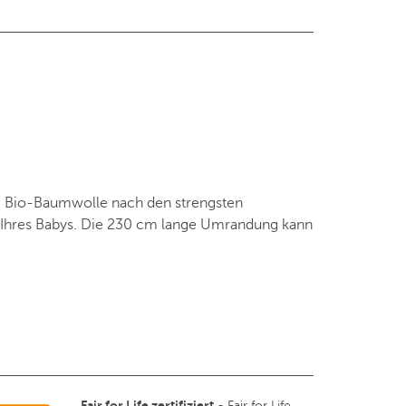
 % Bio-Baumwolle nach den strengsten
aut Ihres Babys. Die 230 cm lange Umrandung kann
Fair for Life zertifiziert
- Fair for Life