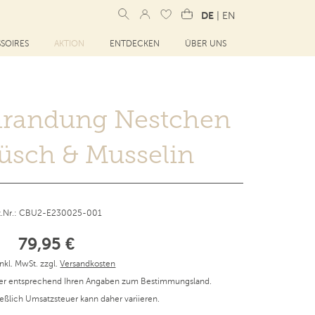
DE
|
EN
SOIRES
AKTION
ENTDECKEN
ÜBER UNS
mrandung Nestchen
üsch & Musselin
t.Nr.: CBU2-E230025-001
79,95 €
inkl. MwSt. zzgl.
Versandkosten
er entsprechend Ihren Angaben zum Bestimmungsland.
ießlich Umsatzsteuer kann daher variieren.